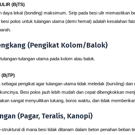
ULIR (BjTS)
aya lekat (bonding) maksimum. Sirip pada besi ulir memastikan b
esi polos untuk tulangan utama (demi hemat) adalah kesalahan fata
parah.
Sengkang (Pengikat Kolom/Balok)
t tulangan-tulangan utama pada kolom atau balok.
(BjTP)
sebagai pengikat agar tulangan utama tidak meledak (bursting) dan 
kuncinya. Besi polos jauh lebih mudah dan cepat dibengkokkan menjad
 akan sangat menyulitkan tukang, boros waktu, dan tidak memberikan
ngan (Pagar, Teralis, Kanopi)
mi-struktural di mana besi tidak ditanam dalam beton penahan beban ti