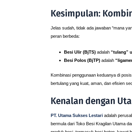
Kesimpulan: Kombin
Jelas sudah, tidak ada jawaban “mana yang
peran berbeda:
Besi Ulir (BjTS)
adalah
“tulang” 
Besi Polos (BjTP)
adalah
“ligame
Kombinasi penggunaan keduanya di posisi y
bertulang yang kuat, aman, dan efisien se
Kenalan dengan Uta
PT. Utama Sukses Lestari
adalah perusah
bermula dari Toko Besi Kragilan Utama da
produk besi, termasuk besi beton, kawat 