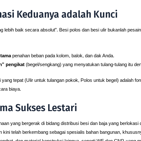
asi Keduanya adalah Kunci
 lebih baik secara absolut”. Besi polos dan besi ulir bukanlah pesa
utama
penahan beban pada kolom, balok, dan dak Anda.
n” pengikat
(begel/sengkang) yang menyatukan tulang-tulang itu den
ang tepat (Ulir untuk tulangan pokok, Polos untuk begel) adalah for
cara biaya.
ma Sukses Lestari
aan yang bergerak di bidang distribusi besi dan baja yang berlokasi 
n kini telah berkembang sebagai spesialis bahan bangunan, khususn
bendrat, dan material konstruksi lainnya, seperti WF dan CNP, yan