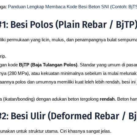
uga:
Panduan Lengkap Membaca Kode Besi Beton SNI (Contoh: BjT
: Besi Polos (Plain Rebar / BjTP
iki permukaan yang licin, mulus, dan penampangnya bulat sempurna
rip.
ngan kode
BjTP (Baja Tulangan Polos)
. Standar yang umum di pasar
nya (280 MPa), atau kekuatan minimalnya sebelum ia mulai meluna
nnya polos dan umumnya memiliki kuat leleh lebih rendah, besi ini
 (ikatan/bonding) dengan adukan beton tergolong
rendah
. Beton ha
2: Besi Ulir (Deformed Rebar / Bj
igunakan untuk struktur utama. Ciri khasnya sangat jelas.