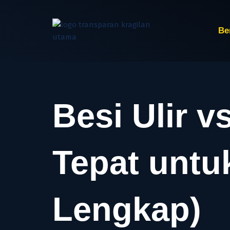
Lewati
ke
konten
Be
Besi Ulir 
Tepat untu
Lengkap)