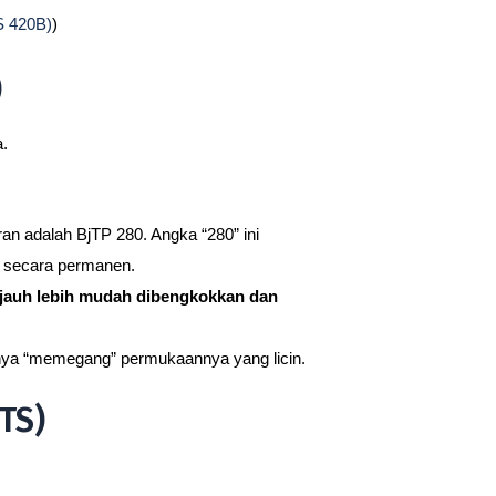
S 420B)
)
)
.
an adalah BjTP 280. Angka “280” ini
k secara permanen.
jauh lebih mudah dibengkokkan dan
nya “memegang” permukaannya yang licin.
TS)