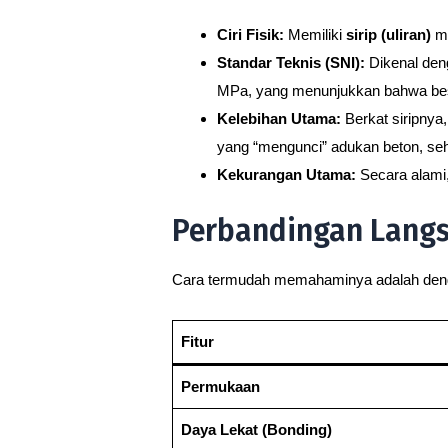
Ciri Fisik:
Memiliki
sirip (uliran)
me
Standar Teknis (SNI):
Dikenal de
MPa, yang menunjukkan bahwa besi
Kelebihan Utama:
Berkat siripnya,
yang “mengunci” adukan beton, se
Kekurangan Utama:
Secara alami,
Perbandingan Langsu
Cara termudah memahaminya adalah dengan
Fitur
Permukaan
Daya Lekat (Bonding)