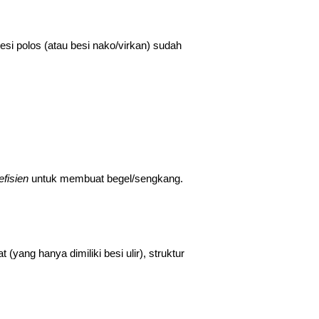
si polos (atau besi nako/virkan) sudah
efisien
untuk membuat begel/sengkang.
 (yang hanya dimiliki besi ulir), struktur