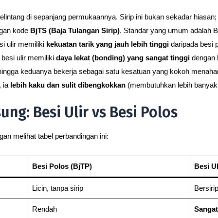
lintang di sepanjang permukaannya. Sirip ini bukan sekadar hiasan; in
ngan kode
BjTS (Baja Tulangan Sirip)
. Standar yang umum adalah B
 ulir memiliki
kekuatan tarik yang jauh lebih tinggi
daripada besi p
 besi ulir memiliki
daya lekat (bonding) yang sangat tinggi
dengan b
hingga keduanya bekerja sebagai satu kesatuan yang kokoh menaha
 ia
lebih kaku dan sulit dibengkokkan
(membutuhkan lebih banyak t
ng: Besi Ulir vs Besi Polos
 melihat tabel perbandingan ini:
Besi Polos (BjTP)
Besi Ul
Licin, tanpa sirip
Bersirip
Rendah
Sangat