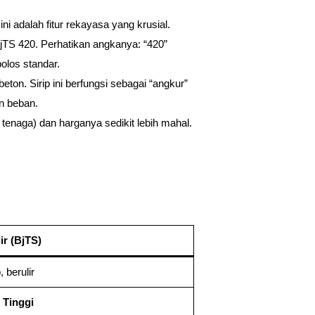
i adalah fitur rekayasa yang krusial.
jTS 420. Perhatikan angkanya: “420”
olos standar.
eton. Sirip ini berfungsi sebagai “angkur”
n beban.
enaga) dan harganya sedikit lebih mahal.
ir (BjTS)
, berulir
 Tinggi