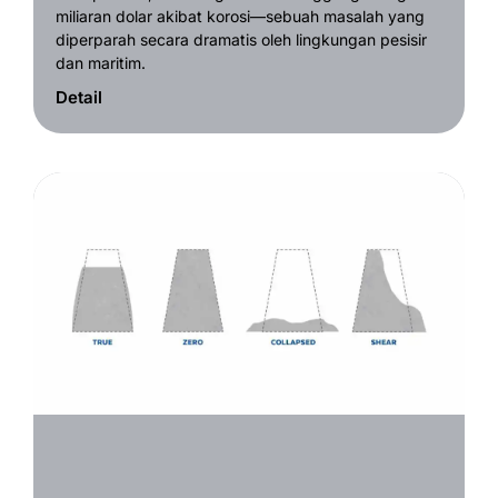
miliaran dolar akibat korosi—sebuah masalah yang
diperparah secara dramatis oleh lingkungan pesisir
dan maritim.
Detail