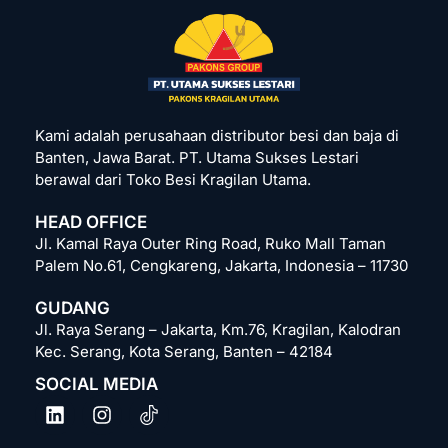
Kami adalah perusahaan distributor besi dan baja di
Banten, Jawa Barat. PT. Utama Sukses Lestari
berawal dari Toko Besi Kragilan Utama.
HEAD OFFICE
Jl. Kamal Raya Outer Ring Road, Ruko Mall Taman
Palem No.61, Cengkareng, Jakarta, Indonesia – 11730
GUDANG
Jl. Raya Serang – Jakarta, Km.76, Kragilan, Kalodran
Kec. Serang, Kota Serang, Banten – 42184
SOCIAL MEDIA
L
I
i
n
n
s