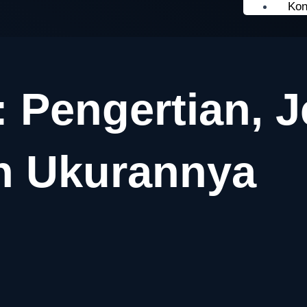
Kon
 Pengertian, J
n Ukurannya