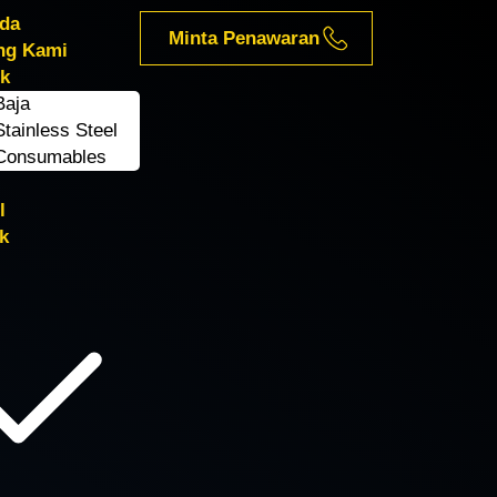
da
Menu
Minta Penawaran
ng Kami
k
Baja
Stainless Steel
Consumables
l
k