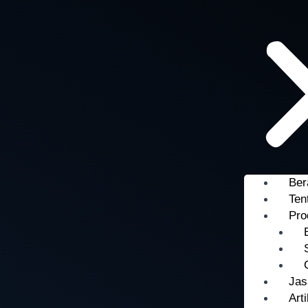
Ber
Ten
Pro
Jas
Arti