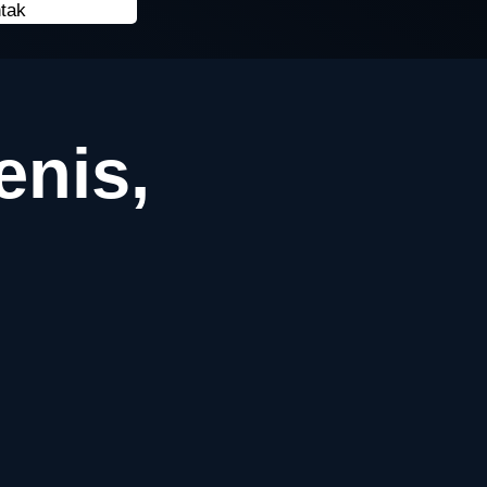
tak
enis,