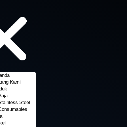
anda
tang Kami
duk
Baja
Stainless Steel
Consumables
a
kel