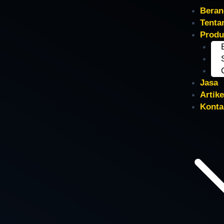
Beran
Tenta
Produ
Jasa
Artike
Konta