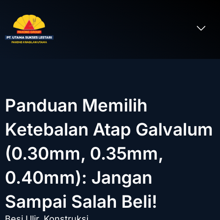
Lewati
ke
Me
konten
Tentang Kami
Panduan Memilih
Ketebalan Atap Galvalum
(0.30mm, 0.35mm,
0.40mm): Jangan
Sampai Salah Beli!
Besi Ulir
,
Konstruksi