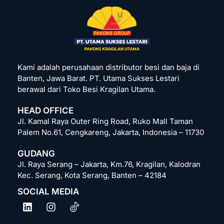
Kami adalah perusahaan distributor besi dan baja di
Banten, Jawa Barat. PT. Utama Sukses Lestari
berawal dari Toko Besi Kragilan Utama.
HEAD OFFICE
Jl. Kamal Raya Outer Ring Road, Ruko Mall Taman
Palem No.61, Cengkareng, Jakarta, Indonesia – 11730
GUDANG
Jl. Raya Serang – Jakarta, Km.76, Kragilan, Kalodran
Kec. Serang, Kota Serang, Banten – 42184
SOCIAL MEDIA
L
I
i
n
n
s