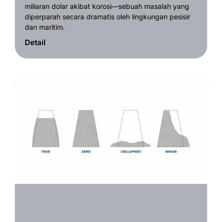
miliaran dolar akibat korosi—sebuah masalah yang
diperparah secara dramatis oleh lingkungan pesisir
dan maritim.
Detail