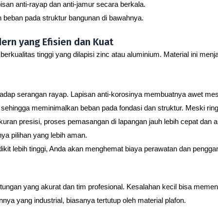
an anti-rayap dan anti-jamur secara berkala.
 beban pada struktur bangunan di bawahnya.
ern yang Efisien dan Kuat
erkualitas tinggi yang dilapisi zinc atau aluminium. Material ini menj
rhadap serangan rayap. Lapisan anti-korosinya membuatnya awet me
, sehingga meminimalkan beban pada fondasi dan struktur. Meski rin
ran presisi, proses pemasangan di lapangan jauh lebih cepat dan a
ya pilihan yang lebih aman.
ikit lebih tinggi, Anda akan menghemat biaya perawatan dan pengga
gan yang akurat dan tim profesional. Kesalahan kecil bisa memenga
ya yang industrial, biasanya tertutup oleh material plafon.