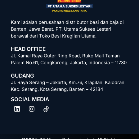
Kami adalah perusahaan distributor besi dan baja di
Banten, Jawa Barat. PT. Utama Sukses Lestari
berawal dari Toko Besi Kragilan Utama.
HEAD OFFICE
Jl. Kamal Raya Outer Ring Road, Ruko Mall Taman
Palem No.61, Cengkareng, Jakarta, Indonesia – 11730
GUDANG
Jl. Raya Serang – Jakarta, Km.76, Kragilan, Kalodran
Kec. Serang, Kota Serang, Banten – 42184
SOCIAL MEDIA
L
I
i
n
n
s
k
t
e
a
d
g