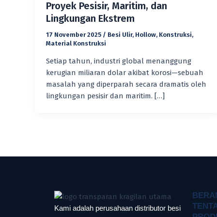
Proyek Pesisir, Maritim, dan
Lingkungan Ekstrem
17 November 2025
/
Besi Ulir
,
Hollow
,
Konstruksi
,
Material Konstruksi
Setiap tahun, industri global menanggung
kerugian miliaran dolar akibat korosi—sebuah
masalah yang diperparah secara dramatis oleh
lingkungan pesisir dan maritim. […]
BERA
TENT
Kami adalah perusahaan distributor besi
PROD